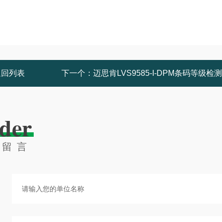
返回列表
下一个：
迈思肯LVS9585-I-DPM条码等级检
der
线留言