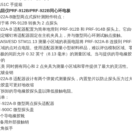
151C 手提箱
阻仪PRF-912B/PRF-922B同心环电极
-922A-B微型两点式探针测附件特点：
于将 PR-912B 转换为 2 点探头
-922A-B 适配器配置为简单地滑到 PRF-912B 和 PRF-914B
锁定螺钉将适配器固定在主机夹具上，并与微型同心环测试触点接触。
NSI/ESD STM11.13 测量小区域的表面电阻将 PRF-922A-B 连接到 PRF
区域的点对点电阻。使用适配器测量小型材料样品，难以评估模制区域、
电极的间距允许 0.32 英寸（8.13 毫米）的测量区域。当与提供的导电橡胶护
件的
其美 同时拥有同心和 2 点夹具为测量小区域和零件提供了最大的灵活性。
式镀金销
-922A-B 适配器设计有两个弹簧式测量探头，内置垫片以防止探头压力过
橡胶盖可更好地收缩
可拆卸的导电橡胶探头盖以降低接触电阻。
清单：
RF-922A-B 微型两点探头适配器
F-900C 微型探头盖
 每个导电橡胶靴
 个备用外部接触销
六角扳手