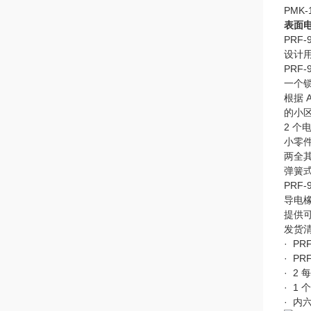
PMK-
表面电
PRF
设计用
PRF
一个
根据 A
的小
2 个
小零
两全
弹簧
PRF
导电
提供
发货
· P
· PR
· 2
· 1
· 内