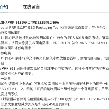
介绍
在线留言
阻仪PRF-912B多点电极922B两点探头
ostat PRF-911PT ESD Packaging Test Kit重锤测试仪套装，产品特点：
的包装测试套件
-911 同心环将连接到此包装测试套件中包含的 PRS-801B 电阻系统
率，从而为您提供表面电阻率。PRF-911PT 符合 ANSI/ESD STM11.11、AN
测量表面和体积电阻率。
防静电袋
F-911 同心环的小轮廓允许将夹具插入小型柔性容器中，例如防静电袋、
一致
触 PRF-911 采用弹簧加载的自对准中心电极功能。这种不寻常的功
频繁校准和对齐的需要。
任一测量
试台 该套件中包含的 PTB-920 双测试台由层压到钢测试板上的用于 AN
I/ESD STM11.12。四英寸直径的钢制测试台组件包括一个香蕉插座，
式宽范围系统
SD 封装测试套件可准确测量电阻从小于 100 欧姆（<1.0x10 1.0x10="">
，以最大限度地减少外来场和电荷对测量的影响。