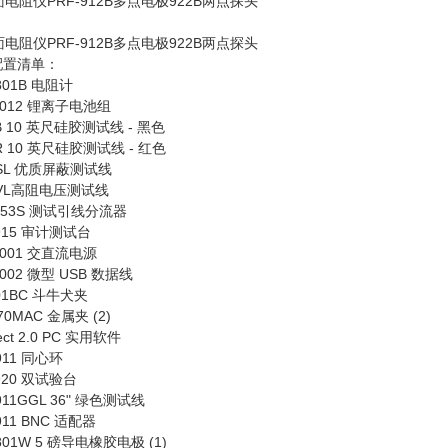
配置清单：
801B 电阻计
B-012 锂离子电池组
B 10 英尺硅胶测试线 - 黑色
LR 10 英尺硅胶测试线 - 红色
PSL 优质屏蔽测试线
TVL高阻电压测试线
-853S 测试引线分流器
-915 审计测试台
-001 交直流电源
-002 微型 USB 数据线
801BC 斗牛犬夹
870MAC 金属夹 (2)
ect 2.0 PC 实用软件
911 同心环
920 双试验台
911GGL 36" 绿色测试线
911 BNC 适配器
801W 5 磅导电橡胶电极 (1)