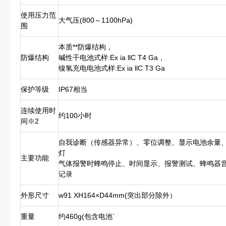
使用压力范
大气压(800～1100hPa)
围
本质**防爆结构，
防爆结构
碱性干电池式样:Ex ia llC T4 Ga，
镍氢充电电池式样:Ex ia llC T3 Ga
保护等级
IP67相当
连续使用时
约100小时
间※2
自我诊断（传感器异常）、零位调整、显示电池余量
灯
主要功能
气体报警时蜂鸣停止、时间显示、报警测试、蜂鸣器
记录
外形尺寸
w91 XH164×D44mm(突出部分除外）
重量
约460g(包含电池`