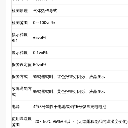
检测原理
气体热传导式
检测范围
0～100vol%
指示精度
±5vol%
※1
显示精度
0.1vol%
报警设定值
50vol%
报警方式
蜂鸣器鸣叫、红色报警灯闪烁、液晶显示
故障通知方
蜂鸣器鸣叫、黄色报警灯闪烁、液晶显示
式
电源
4节5号碱性干电池或4节5号镍氢充电电池
使用温湿度
-20～50℃ 95%RH以下（无结露和剧烈的温湿度变化)
范围