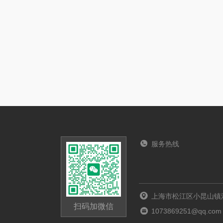
服务热线
上海市松江区小昆山镇港
扫码加微信
1073869251@qq.com