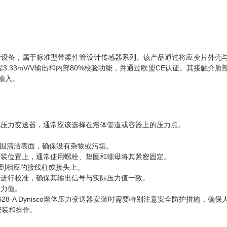
体压力测量设备，属于标准型带柔性管设计传感器系列。该产品通过将应变片外壳
备满量程3.33mV/V输出和内部80%校验功能，并通过欧盟CE认证。其接触介
源输入。
628-A压力变送器，通常应该选择在熔体管道或容器上的压力点。
安装位置周围清洁表面，确保没有杂物或污垢。
器固定在安装位置上，通常使用螺栓、垫圈和螺母将其紧密固定。
电缆连接到相应的接线柱或接头上。
压力变送器进行校准，确保其输出信号与实际压力值一致。
压力值。
B628-A Dynisco熔体压力变送器安装时需要特别注意安全防护措施，确保
安装和操作。