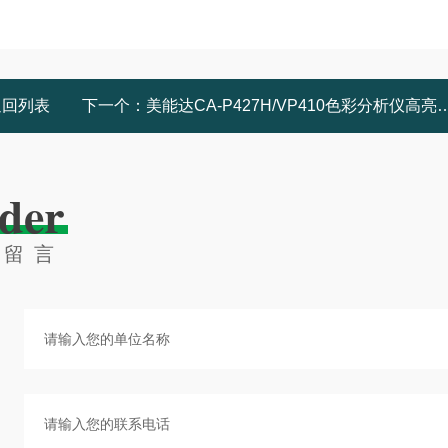
返回列表
下一个：
美能达CA-P427H/VP410色彩分析仪高亮度探头
der
线留言