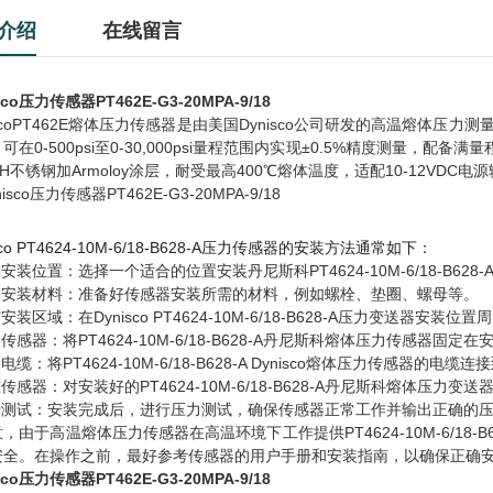
介绍
在线留言
sco压力传感器PT462E-G3-20MPA-9/18
iscoPT462E熔体压力传感器是由美国Dynisco公司研发的高温熔
可在0-500psi至0-30,000psi量程范围内实现±0.5%精度测量，配
5PH不锈钢加Armoloy涂层，耐受最高400℃熔体温度，适配10-12VDC电
sco PT4624-10M-6/18-B628-A压力传感器的安装方法通常如下：
定安装位置：选择一个适合的位置安装丹尼斯科PT4624-10M-6/18-B
准备安装材料：准备好传感器安装所需的材料，例如螺栓、垫圈、螺母等。
洁安装区域：在Dynisco PT4624-10M-6/18-B628-A压力变送器
装传感器：将PT4624-10M-6/18-B628-A丹尼斯科熔体压力传感
接电缆：将PT4624-10M-6/18-B628-A Dynisco熔体压力传感器的
准传感器：对安装好的PT4624-10M-6/18-B628-A丹尼斯科熔体
进行测试：安装完成后，进行压力测试，确保传感器正常工作并输出正确的
，由于高温熔体压力传感器在高温环境下工作提供PT4624-10M-6/18-
安全。在操作之前，最好参考传感器的用户手册和安装指南，以确保正确
sco压力传感器PT462E-G3-20MPA-9/18