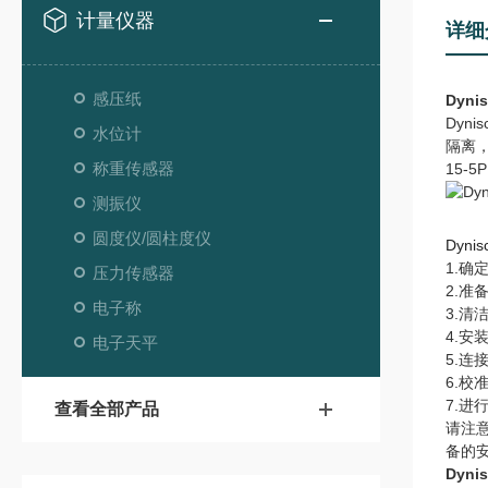
计量仪器
详细
感压纸
Dyni
Dyn
水位计
隔离，
称重传感器
15-
测振仪
圆度仪/圆柱度仪
Dyni
1.确
压力传感器
2.
电子称
3.清
4.安
电子天平
5.连
6.校
7.
查看全部产品
请注意
备的
Dyni