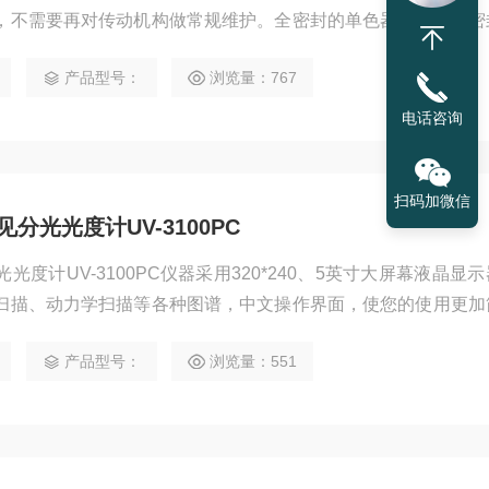
，不需要再对传动机构做常规维护。全密封的单色器结构，全密
有Si02保护膜，双重保护仪器的光学元器件不受气体和环境的影
产品型号：
浏览量：767
源的长期稳定可靠。
电话咨询
扫码加微信
分光光度计UV-3100PC
度计UV-3100PC仪器采用320*240、5英寸大屏幕液晶显
扫描、动力学扫描等各种图谱，中文操作界面，使您的使用更加
产品型号：
浏览量：551