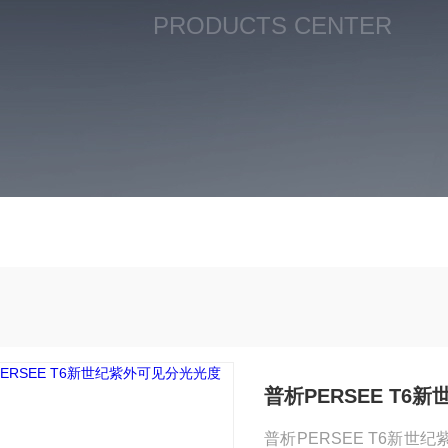
PRODUCTS CENTER
普析PERSEE T
普析PERSEE T6新