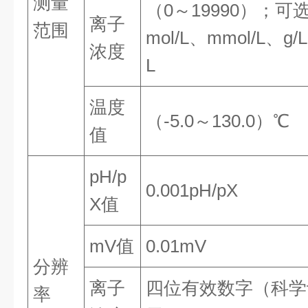
测量
（0～19990）；可
离子
范围
mol/L、mmol/L、g/
浓度
L
温度
（-5.0～130.0）℃
值
pH/p
0.001pH/pX
X值
mV值
0.01mV
分辨
离子
四位有效数字（科学
率