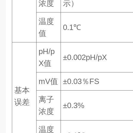
浓度
示）
温度
0.1℃
值
pH/p
±0.002pH/pX
X值
mV值
±0.03％FS
基本
离子
误差
±0.3%
浓度
温度