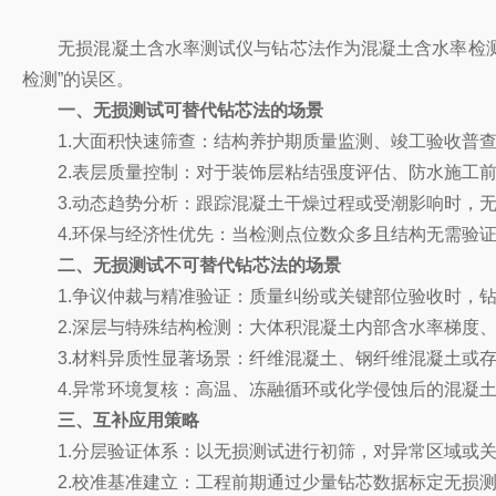
无损混凝土含水率测试仪与钻芯法作为混凝土含水率检测的
检测”的误区。
一、无损测试可替代钻芯法的场景
1.大面积快速筛查：结构养护期质量监测、竣工验收普查
2.表层质量控制：对于装饰层粘结强度评估、防水施工前的
3.动态趋势分析：跟踪混凝土干燥过程或受潮影响时，无
4.环保与经济性优先：当检测点位数众多且结构无需验证
二、无损测试不可替代钻芯法的场景
1.争议仲裁与精准验证：质量纠纷或关键部位验收时，钻
2.深层与特殊结构检测：大体积混凝土内部含水率梯度、地
3.材料异质性显著场景：纤维混凝土、钢纤维混凝土或存
4.异常环境复核：高温、冻融循环或化学侵蚀后的混凝土
三、互补应用策略
1.分层验证体系：以无损测试进行初筛，对异常区域或关
2.校准基准建立：工程前期通过少量钻芯数据标定无损测