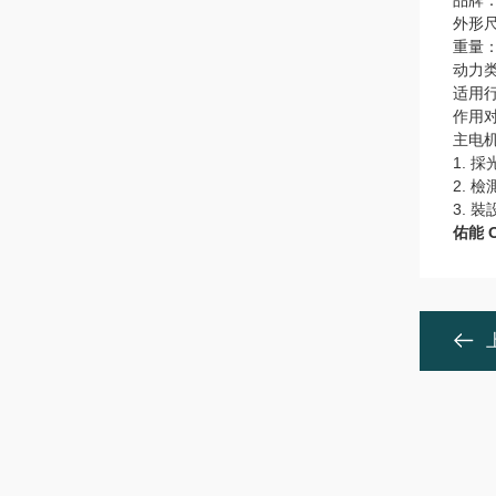
品牌
外形尺
重量：
动力
适用
作用
主电机
1. 
2.
3. 
佑能 