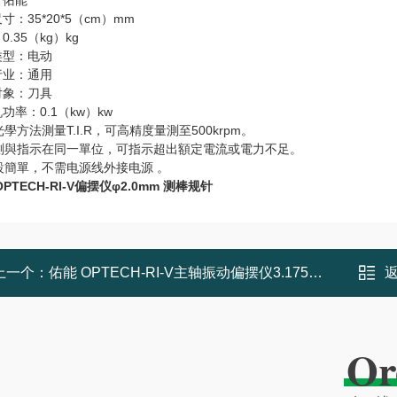
：佑能
寸：35*20*5（cm）mm
0.35（kg）kg
类型：电动
行业：通用
对象：刀具
功率：0.1（kw）kw
採光學方法測量T.I.R，可高精度量測至500krpm。
 檢測與指示在同一單位，可指示超出額定電流或電力不足。
裝設簡單，不需电源线外接电源 。
OPTECH-RI-V偏摆仪φ2.0mm 测棒规针
上一个：
佑能 OPTECH-RI-V主轴振动偏摆仪3.175测棒
Or