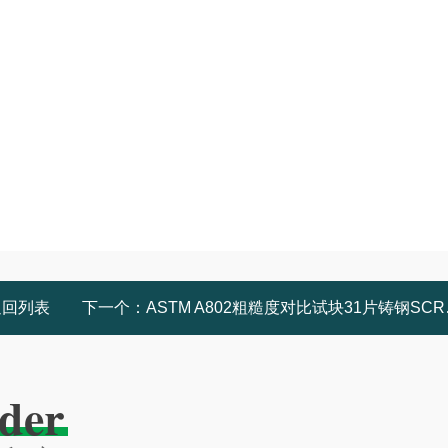
返回列表
下一个：
ASTM A802粗糙度对比试块31片铸钢SCRATA
der