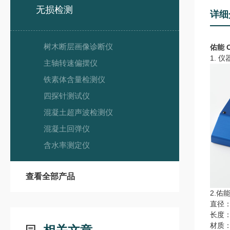
无损检测
详细
树木断层画像诊断仪
佑能 
1. 仪
主轴转速偏摆仪
铁素体含量检测仪
四探针测试仪
混凝土超声波检测仪
混凝土回弹仪
含水率测定仪
查看全部产品
2.
佑能
直径：
长度：
材质：