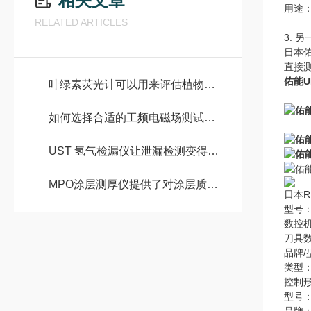
相关文章
用途
RELATED ARTICLES
3. 另
日本
直接测
佑能U
叶绿素荧光计可以用来评估植物的光合效率和能量利用情况
如何选择合适的工频电磁场测试仪？
UST 氢气检漏仪让泄漏检测变得容易
MPO涂层测厚仪提供了对涂层质量和保护性能的重要指标
日本R
型号：
数控机
刀具数
品牌/
类型
控制
型号：O