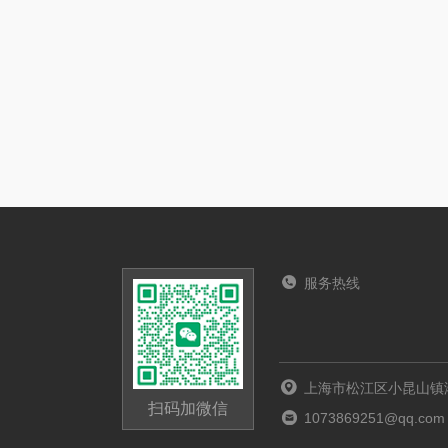
服务热线
上海市松江区小昆山镇港
扫码加微信
1073869251@qq.com