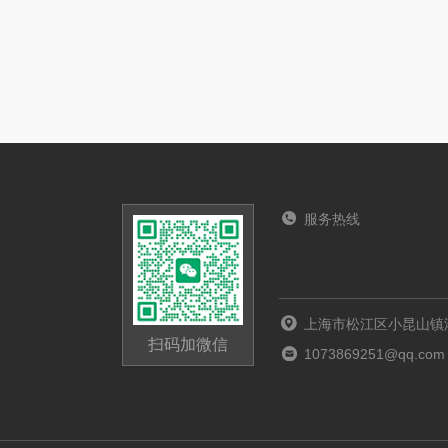
服务热线
上海市松江区小昆山镇港
扫码加微信
1073869251@qq.com