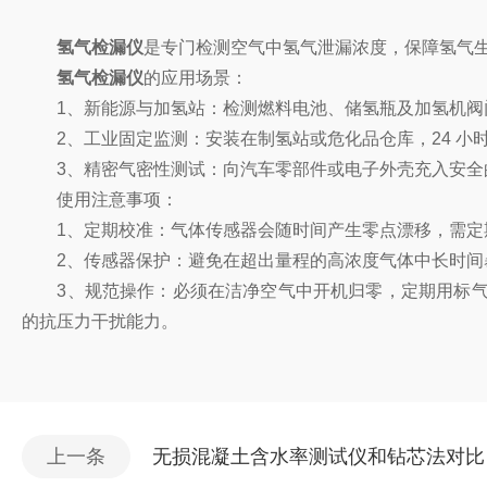
‌氢气检漏仪
是专门检测空气中氢气泄漏浓度，保障氢气生
‌氢气检漏仪
的应用场景：
1、新能源与加氢站：检测燃料电池、储氢瓶及加氢机阀
2、工业固定监测：安装在制氢站或危化品仓库，24 小
3、精密气密性测试：向汽车零部件或电子外壳充入安全
使用注意事项：
1、定期校准：气体传感器会随时间产生零点漂移，需定
2、传感器保护：避免在超出量程的高浓度气体中长时间暴
3、规范操作：必须在洁净空气中开机归零，定期用标气
的抗压力干扰能力。
上一条
无损混凝土含水率测试仪和钻芯法对比