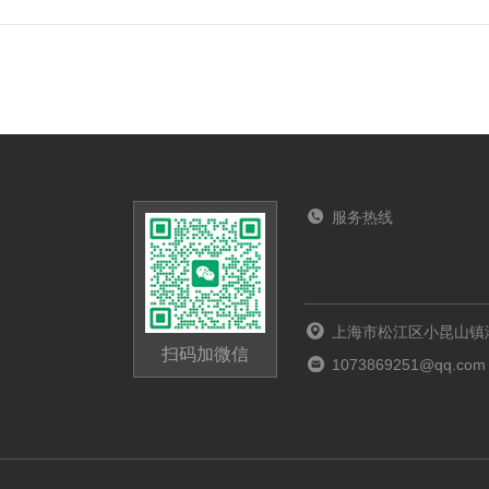
服务热线
上海市松江区小昆山镇港
扫码加微信
1073869251@qq.com