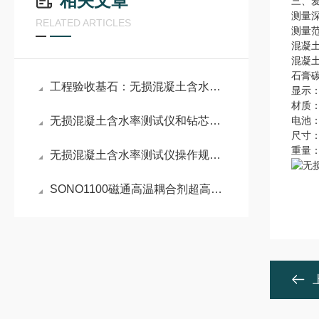
相关文章
三、爱
测量深
RELATED ARTICLES
测量
混凝土
混凝土
石膏碳
工程验收基石：无损混凝土含水率测试仪的操作规范与误差分析
显示
材质：
无损混凝土含水率测试仪和钻芯法对比：什么情况下可以替代，什么时候不行
电池：
尺寸：1
重量：
无损混凝土含水率测试仪操作规程：精准检测与安全实践指南
SONO1100磁通高温耦合剂超高温无损检测的“声学桥梁”