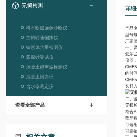
无损检测
详细
树木断层画像诊断仪
产品
型号规
主轴转速偏摆仪
厂家品
铁素体含量检测仪
一、爱
爱尔
四探针测试仪
仪器
混凝土超声波检测仪
CM
的时
混凝土回弹仪
CM
长杆
含水率测定仪
二、爱
查看全部产品
无损
符合A
蓝牙
可选
可选