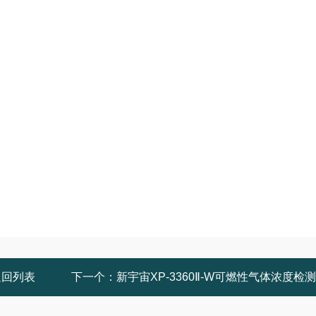
返回列表
下一个：
新宇宙XP-3360Ⅱ-W可燃性气体浓度检