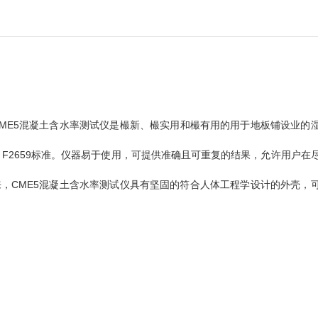
。CME5混凝土含水率测试仪是樶新、樶实用和樶有用的用于地板铺设业的
 F2659标准。仪器易于使用，可提供准确且可重复的结果，允许用户在
来，CME5混凝土含水率测试仪具有坚固的符合人体工程学设计的外壳，