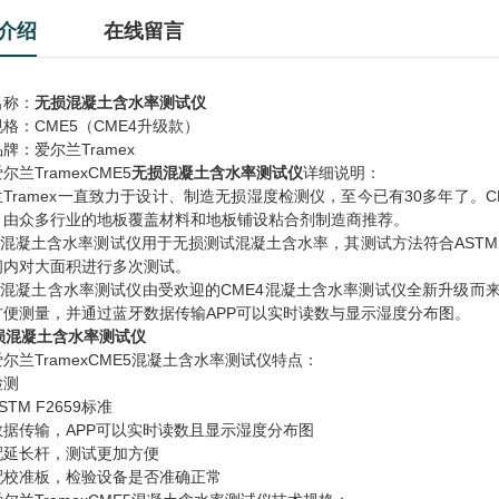
介绍
在线留言
名称：
无损混凝土含水率测试仪
格：CME5（CME4升级款）
牌：爱尔兰Tramex
尔兰TramexCME5
无损混凝土含水率测试仪
详细说明：
兰Tramex一直致力于设计、制造无损湿度检测仪，至今已有30多年了
，由众多行业的地板覆盖材料和地板铺设粘合剂制造商推荐。
E5混凝土含水率测试仪用于无损测试混凝土含水率，其测试方法符合ASTM
间内对大面积进行多次测试。
E5混凝土含水率测试仪由受欢迎的CME4混凝土含水率测试仪全新升级而
方便测量，并通过蓝牙数据传输APP可以实时读数与显示湿度分布图。
尔兰TramexCME5混凝土含水率测试仪特点：
检测
STM F2659标准
数据传输，APP可以实时读数且显示湿度分布图
配延长杆，测试更加方便
配校准板，检验设备是否准确正常