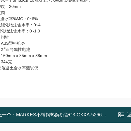
尔兰TramexCME5混凝土含水率测试仪技术规格：
度：20mm
范围：
含水率%MC：0~6%
碳化物法含水率：0~4
化物法含水率：0~1.9
：指针
ABS塑料机身
2节5号碱性电池
60mm x 85mm x 38mm
344克
上一个：
MARKES不锈钢热解析管C3-CXXA-5266色谱仪