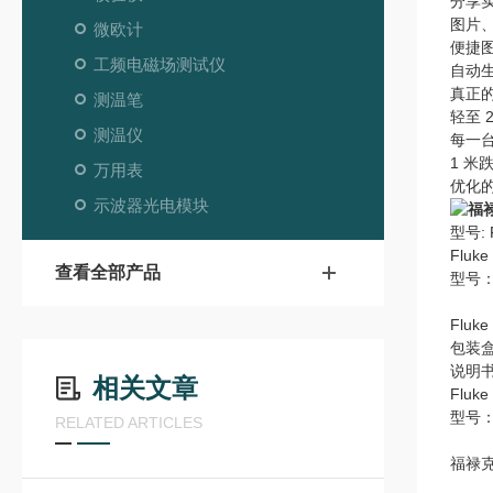
分享
图片
微欧计
便捷
工频电磁场测试仪
自动
真正
测温笔
轻至 
测温仪
每一台
1 米
万用表
优化的
示波器光电模块
型号: 
Fluke
查看全部产品
型号：F
Fluk
包装
说明
相关文章
Fluke
型号：F
RELATED ARTICLES
福禄克F