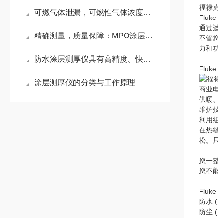
福禄克
可燃气体泄漏，可燃性气体浓度检测仪如何预警？
Fluk
通过
精确测量，质量保障：MPO涂层测厚仪的奥秘
不管
力和
防水涂层测厚仪具有高精度、快速、方便等优点
Flu
涂层测厚仪的分类与工作原理
商业
供暖
维护
利用
在热敏
松。只
您一
您不
Fluk
防水 (
防尘 (