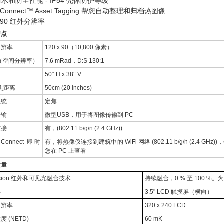
水和防尘性能 - IP54 壳体防护等级
e Connect™ Asset Tagging 帮您自动整理和归档热图像
x 90 红外分辨率
特点
分辨率
120 x 90（10,800 像素）
V（空间分辨率）
7.6 mRad，D:S 130:1
角
50° H x 38° V
焦距离
50cm (20 inches)
系统
定焦
传输
微型USB，用于将图像传输到 PC
连接
有，(802.11 b/g/n (2.4 GHz))
e Connect 即时
有，将热像仪连接到建筑中的 WiFi 网络 (802.11 b/g/n (2.4 G
您在 PC 上查看
质量
Fusion 红外和可见光融合技术
持续融合，0 % 至 100 
屏
3.5" LCD 触摸屏（横向）
分辨率
320 x 240 LCD
 (NETD)
60 mK