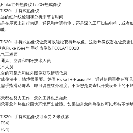
Fluke红外热像仪Tis20+热成像仪
e TiS20+ 手持式热像仪
适当的红外线检测和分析来节省时间
您是在屋顶上进行供暖、通风和空调检测，还是深入工厂扫描电机，或者
功能。
ke TiS20+ 手持式热像仪让您可以轻松获得热成像。这款热像仪旨在
电气工程师
、通风、空调和制冷技术人员
技术人员
组合的可见光和红外图像获取情境信息
成像法中，情境很重要。凭借 Fluke IR-Fusion™，通过使用
需手指滑动屏幕，即可调整红外程度。不管您是要查找开关设备上的不均匀负载
整天都在努力工作，您的工具也是如此
能承受您的热像仪因为环境而出故障。如果知道您的热像仪可以坚持不懈地
e TiS20+ 手持式热像仪可承受 2 米跌落
IP54)
IP54)