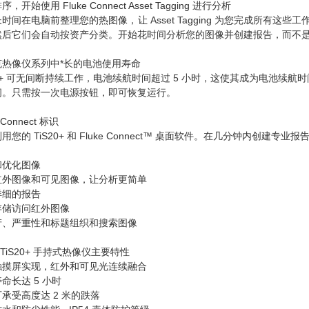
，开始使用 Fluke Connect Asset Tagging 进行分析
时间在电脑前整理您的热图像，让 Asset Tagging 为您完成所
然后它们会自动按资产分类。开始花时间分析您的图像并创建报告，而不
克热像仪系列中*长的电池使用寿命
20+ 可无间断持续工作，电池续航时间超过 5 小时，这使其成为电池续航
间。只需按一次电源按钮，即可恢复运行。
 Connect 标识
用您的 TiS20+ 和 Fluke Connect™ 桌面软件。在几分钟内
和优化图像
红外图像和可见图像，让分析更简单
详细的报告
存储访问红外图像
产、严重性和标题组织和搜索图像
ke TiS20+ 手持式热像仪主要特性
触摸屏实现，红外和可见光连续融合
命长达 5 小时
承受高度达 2 米的跌落