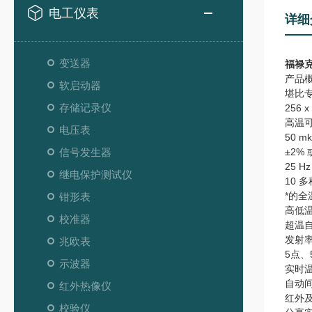
电工仪表
详细
变送器
福禄克F
产品概述
软启动器
堪比
存储记录仪
256
高温可
电压表
50 
信号发生器
±2%
25 
继电保护测试仪
10 
*的
钳形表
高低
校准器
超温
发射
兆欧表
5点
示波器
实时
自动
红外热像仪
红外
校验仪