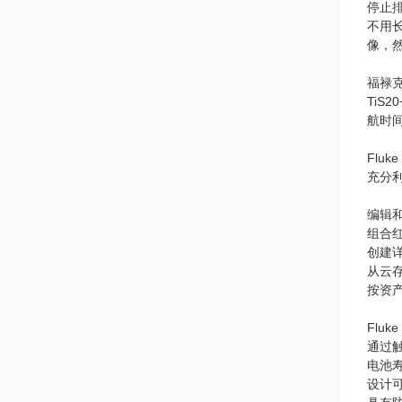
停止排序
不用长
像，
福禄
TiS
航时
Fluke
充分利
编辑
组合
创建
从云
按资
Flu
通过
电池寿
设计可