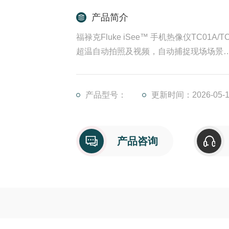
产品简介
福禄克Fluke iSee™ 手机热像仪TC01
超温自动拍照及视频，自动捕捉现场场景
发射率可调，应对不同材质
5点、5线、5面全面温度分析，专业级热
实时温度报警，及时响应及处理
产品型号：
更新时间：2026-05-1
产品咨询