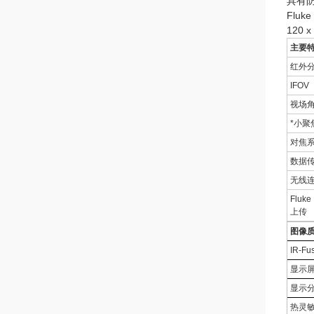
具有防
Fluk
120 
主要
红外
IFO
视场
*小聚
对焦
数据
无线
Fluk
上传
图像
IR-
显示
显示
热灵敏度