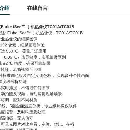
介绍
在线留言
luke iSee™ 手机热像仪TC01A/TC01B
: Fluke iSee™ 手机热像仪 - TC01A/TC01B
专业热像仪的细腻图像
 x 192 像素，细腻画质体验
达 550 ℃，覆盖广泛应用
mk（0.05 ℃）热灵敏度，实现细微甄别
 或 ±2 ℃ 精度，确保可靠结果
Hz 帧频，流畅视频不卡顿
多种标准调色板及自定义调色板， 实现多种个性画面
全温度段分析功能
温实时捕捉，不错过任何细节
自动拍照及视频，自动捕捉现场场景
率可调，应对不同材质
、5线、5面全面温度分析，专业级热像仪软件
温度报警，及时响应及处理
间隔拍摄，无人值守
及可见光图片对比查看，定位、对比、存档