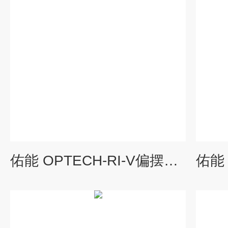
佑能 OPTECH-RI-V偏摆仪φ2.0mm 测棒规针